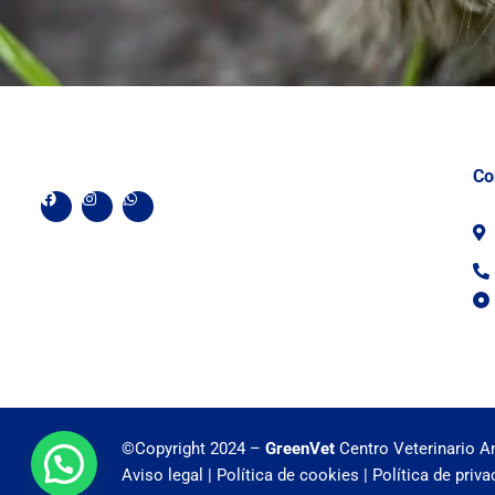
Co
F
I
W
a
n
h
c
s
a
e
t
t
b
a
s
o
g
a
o
r
p
k
a
p
m
©Copyright 2024 –
GreenVet
Centro Veterinario A
Aviso legal
|
Política de cookies
|
Política de priva