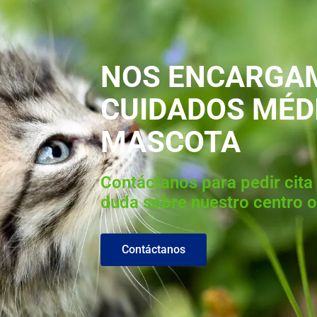
NOS ENCARGAM
CUIDADOS MÉD
MASCOTA
Contáctanos para pedir cita 
duda sobre nuestro centro o
Contáctanos