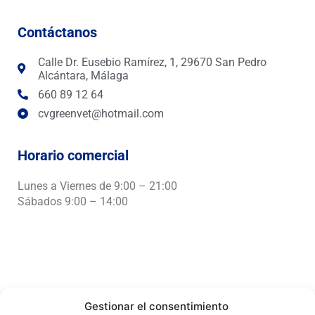
e
t
t
b
a
s
o
g
a
Contáctanos
o
r
p
k
a
p
m
Calle Dr. Eusebio Ramírez, 1, 29670 San Pedro
Alcántara, Málaga
660 89 12 64
cvgreenvet@hotmail.com
Horario comercial
Lunes a Viernes de 9:00 – 21:00
Sábados 9:00 – 14:00
Gestionar el consentimiento