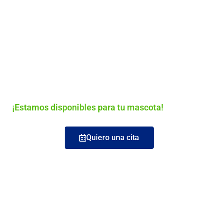
Durante la hospitalización veterinaria, nuestro
personal cualificado se encargará del monitoreo
permanente para estar al tanto de los parámetros
fisiológicos y la evolución de tu mascota.
¿QUIERES COGER CITA
PARA TU MASCOTA?
¡Estamos disponibles para tu mascota!
Quiero una cita