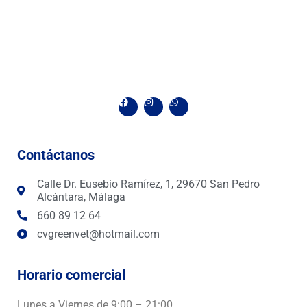
F
I
W
a
n
h
c
s
a
e
t
t
b
a
s
o
g
a
Contáctanos
o
r
p
k
a
p
m
Calle Dr. Eusebio Ramírez, 1, 29670 San Pedro
Alcántara, Málaga
660 89 12 64
cvgreenvet@hotmail.com
Horario comercial
Lunes a Viernes de 9:00 – 21:00