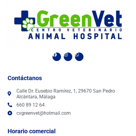
F
I
W
a
n
h
c
s
a
e
t
t
b
a
s
o
g
a
Contáctanos
o
r
p
k
a
p
m
Calle Dr. Eusebio Ramírez, 1, 29670 San Pedro
Alcántara, Málaga
660 89 12 64
cvgreenvet@hotmail.com
Horario comercial