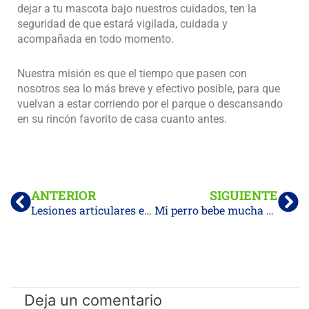
dejar a tu mascota bajo nuestros cuidados, ten la
seguridad de que estará vigilada, cuidada y
acompañada en todo momento.
Nuestra misión es que el tiempo que pasen con
nosotros sea lo más breve y efectivo posible, para que
vuelvan a estar corriendo por el parque o descansando
en su rincón favorito de casa cuanto antes.
Prev
Ne
ANTERIOR
SIGUIENTE
Lesiones articulares en perros: Síntomas y tratamientos avanzados
Mi perro bebe mucha agua: posibles causas y pruebas recomendadas
Deja un comentario