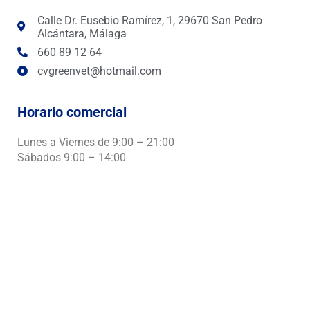
k
a
p
m
Calle Dr. Eusebio Ramírez, 1, 29670 San Pedro
Alcántara, Málaga
660 89 12 64
cvgreenvet@hotmail.com
Horario comercial
Lunes a Viernes de 9:00 – 21:00
Sábados 9:00 – 14:00