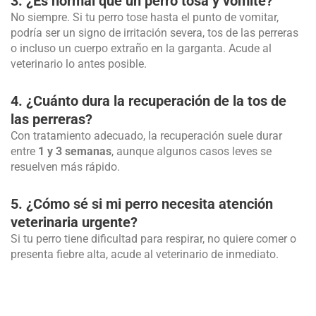
3. ¿Es normal que un perro tosa y vomite?
No siempre. Si tu perro tose hasta el punto de vomitar,
podría ser un signo de irritación severa, tos de las perreras
o incluso un cuerpo extraño en la garganta. Acude al
veterinario lo antes posible.
4. ¿Cuánto dura la recuperación de la tos de
las perreras?
Con tratamiento adecuado, la recuperación suele durar
entre
1 y 3 semanas
, aunque algunos casos leves se
resuelven más rápido.
5. ¿Cómo sé si mi perro necesita atención
veterinaria urgente?
Si tu perro tiene dificultad para respirar, no quiere comer o
presenta fiebre alta, acude al veterinario de inmediato.
Prev
Ne